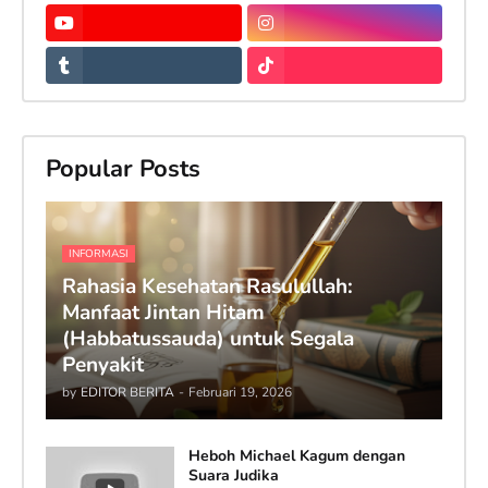
Popular Posts
INFORMASI
Rahasia Kesehatan Rasulullah:
Manfaat Jintan Hitam
(Habbatussauda) untuk Segala
Penyakit
by
EDITOR BERITA
-
Februari 19, 2026
Heboh Michael Kagum dengan
Suara Judika