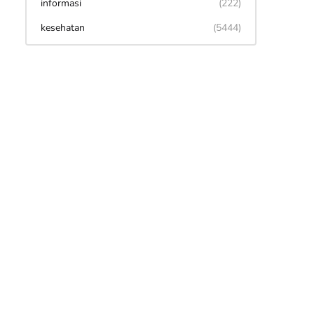
informasi
(222)
kesehatan
(5444)