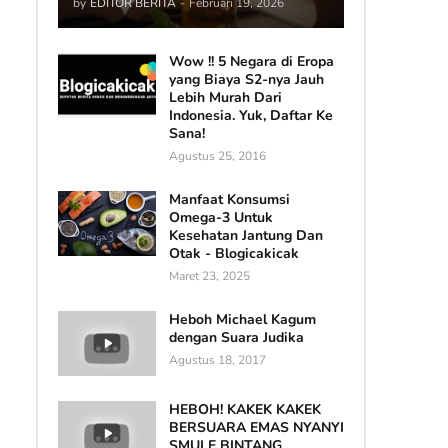
by
EDITOR BERITA
-
Februari 19, 2026
Wow !! 5 Negara di Eropa
yang Biaya S2-nya Jauh
Lebih Murah Dari
Indonesia. Yuk, Daftar Ke
Sana!
Agustus 25, 2016
Manfaat Konsumsi
Omega-3 Untuk
Kesehatan Jantung Dan
Otak - Blogicakicak
Maret 23, 2025
Heboh Michael Kagum
dengan Suara Judika
Agustus 18, 2017
HEBOH! KAKEK KAKEK
BERSUARA EMAS NYANYI
SMULE BINTANG