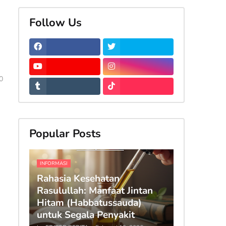
Follow Us
0
Popular Posts
INFORMASI
Rahasia Kesehatan
Rasulullah: Manfaat Jintan
Hitam (Habbatussauda)
untuk Segala Penyakit