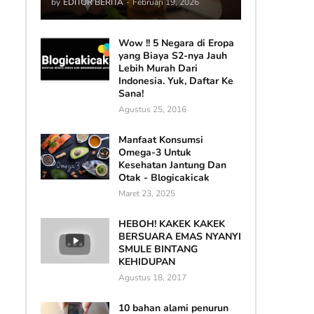
by
EDITOR BERITA
-
Februari 19, 2026
Wow !! 5 Negara di Eropa
yang Biaya S2-nya Jauh
Lebih Murah Dari
Indonesia. Yuk, Daftar Ke
Sana!
Agustus 25, 2016
Manfaat Konsumsi
Omega-3 Untuk
Kesehatan Jantung Dan
Otak - Blogicakicak
Maret 23, 2025
HEBOH! KAKEK KAKEK
BERSUARA EMAS NYANYI
SMULE BINTANG
KEHIDUPAN
Agustus 18, 2017
10 bahan alami penurun