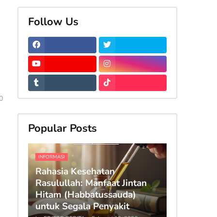
Follow Us
0
Popular Posts
INFORMASI
Rahasia Kesehatan
Rasulullah: Manfaat Jintan
Hitam (Habbatussauda)
untuk Segala Penyakit