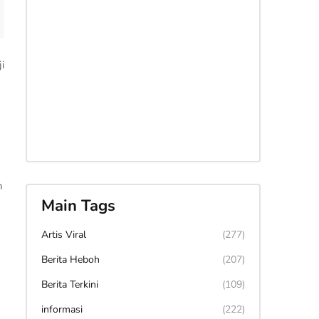
i
n
Main Tags
Artis Viral
(277)
Berita Heboh
(207)
Berita Terkini
(109)
informasi
(222)