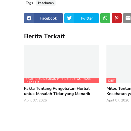
Tags
kesehatan
Facebook
Twitter
Berita Terkait
1 VALERIAN RAMUAN PENENANG ALAMI YANG
DIET
POPULER
Fakta Tentang Pengobatan Herbal
Mitos Tentan
untuk Masalah Tidur yang Menarik
Kesehatan y
April 07, 2026
April 07, 2026