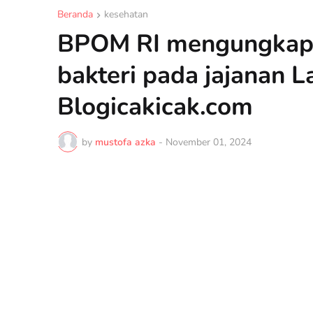
Beranda
kesehatan
BPOM RI mengungkap 
bakteri pada jajanan La
Blogicakicak.com
by
mustofa azka
-
November 01, 2024