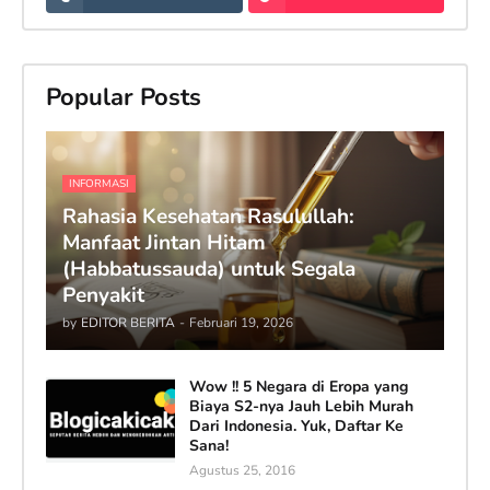
Popular Posts
INFORMASI
Rahasia Kesehatan Rasulullah:
Manfaat Jintan Hitam
(Habbatussauda) untuk Segala
Penyakit
by
EDITOR BERITA
-
Februari 19, 2026
Wow !! 5 Negara di Eropa yang
Biaya S2-nya Jauh Lebih Murah
Dari Indonesia. Yuk, Daftar Ke
Sana!
Agustus 25, 2016