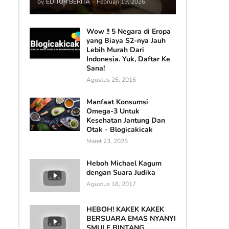
by
EDITOR BERITA
-
Februari 19, 2026
Wow !! 5 Negara di Eropa
yang Biaya S2-nya Jauh
Lebih Murah Dari
Indonesia. Yuk, Daftar Ke
Sana!
Agustus 25, 2016
Manfaat Konsumsi
Omega-3 Untuk
Kesehatan Jantung Dan
Otak - Blogicakicak
Maret 23, 2025
Heboh Michael Kagum
dengan Suara Judika
Agustus 18, 2017
HEBOH! KAKEK KAKEK
BERSUARA EMAS NYANYI
SMULE BINTANG