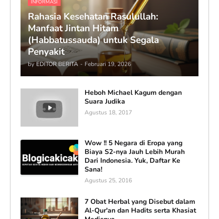
INFORMASI
Rahasia Kesehatan Rasulullah:
Manfaat Jintan Hitam
(Habbatussauda) untuk Segala
Penyakit
by
EDITOR BERITA
-
Februari 19, 2026
Heboh Michael Kagum dengan
Suara Judika
Agustus 18, 2017
Wow !! 5 Negara di Eropa yang
Biaya S2-nya Jauh Lebih Murah
Dari Indonesia. Yuk, Daftar Ke
Sana!
Agustus 25, 2016
7 Obat Herbal yang Disebut dalam
Al-Qur'an dan Hadits serta Khasiat