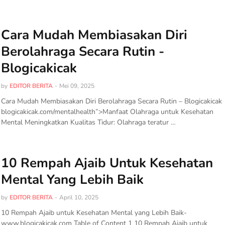
Cara Mudah Membiasakan Diri
Berolahraga Secara Rutin -
Blogicakicak
by
EDITOR BERITA
-
Mei 09, 2025
Cara Mudah Membiasakan Diri Berolahraga Secara Rutin – Blogicakicak
blogicakicak.com/mentalhealth”>Manfaat Olahraga untuk Kesehatan
Mental Meningkatkan Kualitas Tidur: Olahraga teratur …
10 Rempah Ajaib Untuk Kesehatan
Mental Yang Lebih Baik
by
EDITOR BERITA
-
April 10, 2025
10 Rempah Ajaib untuk Kesehatan Mental yang Lebih Baik-
www.blogicakicak.com Table of Content 1 10 Rempah Ajaib untuk