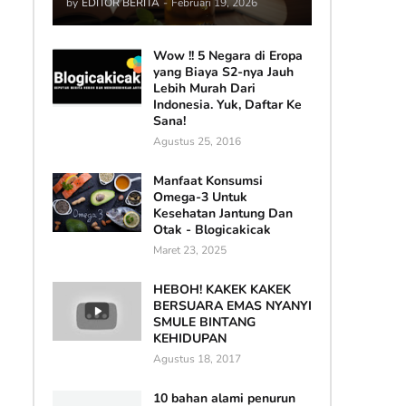
by
EDITOR BERITA
-
Februari 19, 2026
Wow !! 5 Negara di Eropa
yang Biaya S2-nya Jauh
Lebih Murah Dari
Indonesia. Yuk, Daftar Ke
Sana!
Agustus 25, 2016
Manfaat Konsumsi
Omega-3 Untuk
Kesehatan Jantung Dan
Otak - Blogicakicak
Maret 23, 2025
HEBOH! KAKEK KAKEK
BERSUARA EMAS NYANYI
SMULE BINTANG
KEHIDUPAN
Agustus 18, 2017
10 bahan alami penurun