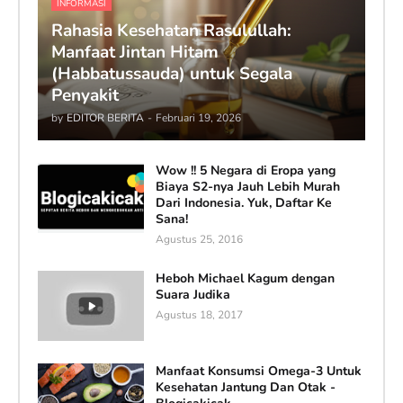
INFORMASI
Rahasia Kesehatan Rasulullah:
Manfaat Jintan Hitam
(Habbatussauda) untuk Segala
Penyakit
by
EDITOR BERITA
-
Februari 19, 2026
Wow !! 5 Negara di Eropa yang
Biaya S2-nya Jauh Lebih Murah
Dari Indonesia. Yuk, Daftar Ke
Sana!
Agustus 25, 2016
Heboh Michael Kagum dengan
Suara Judika
Agustus 18, 2017
Manfaat Konsumsi Omega-3 Untuk
Kesehatan Jantung Dan Otak -