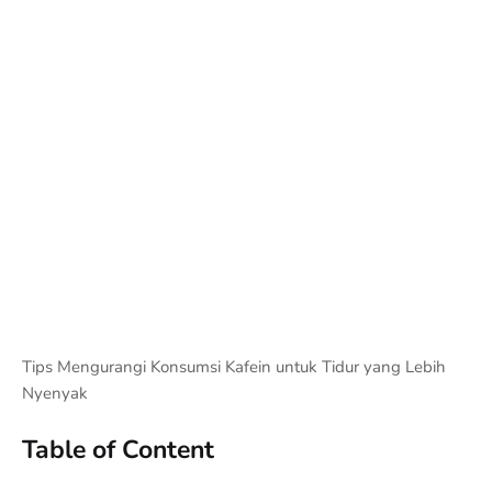
Tips Mengurangi Konsumsi Kafein untuk Tidur yang Lebih
Nyenyak
Table of Content