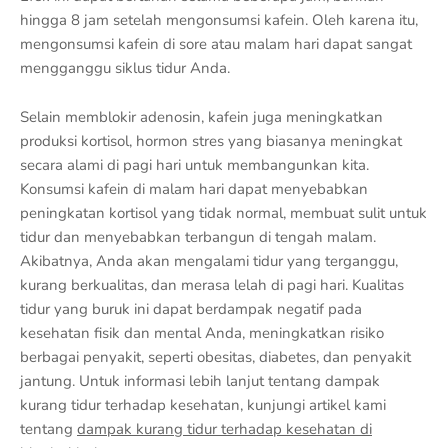
hingga 8 jam setelah mengonsumsi kafein. Oleh karena itu,
mengonsumsi kafein di sore atau malam hari dapat sangat
mengganggu siklus tidur Anda.
Selain memblokir adenosin, kafein juga meningkatkan
produksi kortisol, hormon stres yang biasanya meningkat
secara alami di pagi hari untuk membangunkan kita.
Konsumsi kafein di malam hari dapat menyebabkan
peningkatan kortisol yang tidak normal, membuat sulit untuk
tidur dan menyebabkan terbangun di tengah malam.
Akibatnya, Anda akan mengalami tidur yang terganggu,
kurang berkualitas, dan merasa lelah di pagi hari. Kualitas
tidur yang buruk ini dapat berdampak negatif pada
kesehatan fisik dan mental Anda, meningkatkan risiko
berbagai penyakit, seperti obesitas, diabetes, dan penyakit
jantung. Untuk informasi lebih lanjut tentang dampak
kurang tidur terhadap kesehatan, kunjungi artikel kami
tentang
dampak kurang tidur terhadap kesehatan di