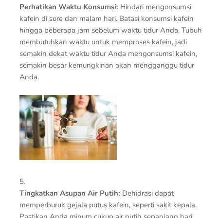
Perhatikan Waktu Konsumsi:
Hindari mengonsumsi
kafein di sore dan malam hari. Batasi konsumsi kafein
hingga beberapa jam sebelum waktu tidur Anda. Tubuh
membutuhkan waktu untuk memproses kafein, jadi
semakin dekat waktu tidur Anda mengonsumsi kafein,
semakin besar kemungkinan akan mengganggu tidur
Anda.
Tingkatkan Asupan Air Putih:
Dehidrasi dapat
memperburuk gejala putus kafein, seperti sakit kepala.
Pastikan Anda minum cukup air putih sepanjang hari