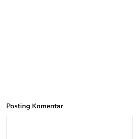
Posting Komentar