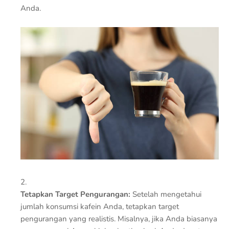
Anda.
Tetapkan Target Pengurangan:
Setelah mengetahui
jumlah konsumsi kafein Anda, tetapkan target
pengurangan yang realistis. Misalnya, jika Anda biasanya