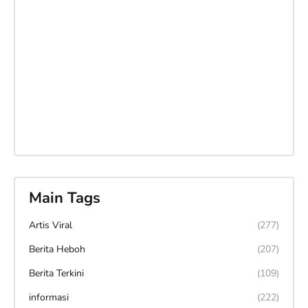
Main Tags
Artis Viral
(277)
Berita Heboh
(207)
Berita Terkini
(109)
informasi
(222)