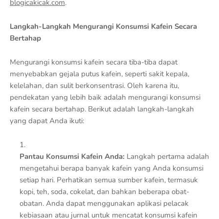
blogicakicak.com
.
Langkah-Langkah Mengurangi Konsumsi Kafein Secara
Bertahap
Mengurangi konsumsi kafein secara tiba-tiba dapat
menyebabkan gejala putus kafein, seperti sakit kepala,
kelelahan, dan sulit berkonsentrasi. Oleh karena itu,
pendekatan yang lebih baik adalah mengurangi konsumsi
kafein secara bertahap. Berikut adalah langkah-langkah
yang dapat Anda ikuti:
Pantau Konsumsi Kafein Anda:
Langkah pertama adalah
mengetahui berapa banyak kafein yang Anda konsumsi
setiap hari. Perhatikan semua sumber kafein, termasuk
kopi, teh, soda, cokelat, dan bahkan beberapa obat-
obatan. Anda dapat menggunakan aplikasi pelacak
kebiasaan atau jurnal untuk mencatat konsumsi kafein