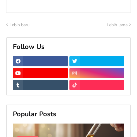
Lebih baru
Lebih lama
Follow Us
Popular Posts