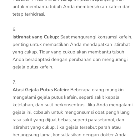
untuk membantu tubuh Anda membersihkan kafein dan
tetap terhidrasi.
Istirahat yang Cukup:
Saat mengurangi konsumsi kafein,
penting untuk memastikan Anda mendapatkan istirahat
yang cukup. Tidur yang cukup akan membantu tubuh
Anda beradaptasi dengan perubahan dan mengurangi
gejala putus kafein.
Atasi Gejala Putus Kafein:
Beberapa orang mungkin
mengalami gejala putus kafein, seperti sakit kepala,
kelelahan, dan sulit berkonsentrasi. Jika Anda mengalami
gejala ini, cobalah untuk mengonsumsi obat penghilang
rasa sakit yang dijual bebas, seperti parasetamol, dan
istirahat yang cukup. Jika gejala tersebut parah atau
berlangsung lama, konsultasikan dengan dokter Anda.