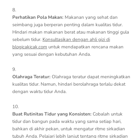
Perhatikan Pola Makan:
Makanan yang sehat dan
seimbang juga berperan penting dalam kualitas tidur.
Hindari makan makanan berat atau makanan tinggi gula
sebelum tidur.
Konsultasikan dengan ahli gizi di
blogicakicak.com
untuk mendapatkan rencana makan
yang sesuai dengan kebutuhan Anda.
Olahraga Teratur:
Olahraga teratur dapat meningkatkan
kualitas tidur. Namun, hindari berolahraga terlalu dekat
dengan waktu tidur Anda.
Buat Rutinitas Tidur yang Konsisten:
Cobalah untuk
tidur dan bangun pada waktu yang sama setiap hari,
bahkan di akhir pekan, untuk mengatur ritme sirkadian
tubuh Anda.
Pelajari lebih lanjut tentang ritme sirkadian