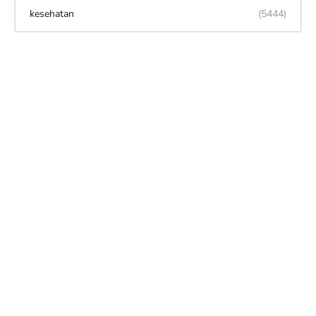
kesehatan
(5444)