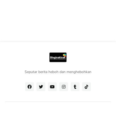
Seputar berita heboh dan menghebohkan