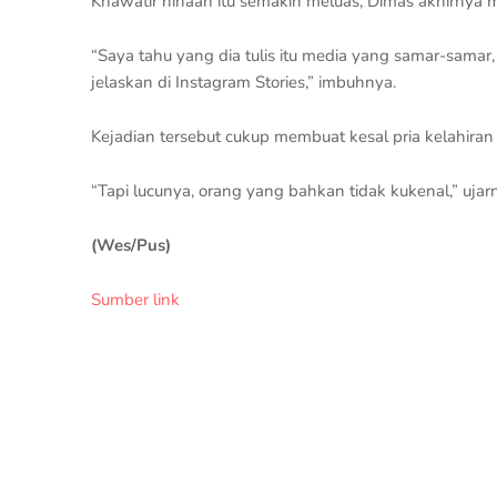
Khawatir hinaan itu semakin meluas, Dimas akhirnya 
“Saya tahu yang dia tulis itu media yang samar-samar, 
jelaskan di Instagram Stories,” imbuhnya.
Kejadian tersebut cukup membuat kesal pria kelahiran 
“Tapi lucunya, orang yang bahkan tidak kukenal,” ujar
(Wes/Pus)
Sumber link