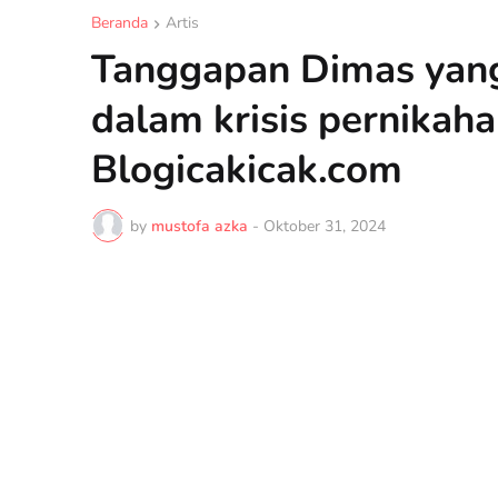
Beranda
Artis
Tanggapan Dimas yan
dalam krisis pernikah
Blogicakicak.com
by
mustofa azka
-
Oktober 31, 2024