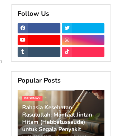
Follow Us
0
Popular Posts
INFORMASI
Rahasia Kesehatan
Rasulullah: Manfaat Jintan
Hitam (Habbatussauda)
untuk Segala Penyakit