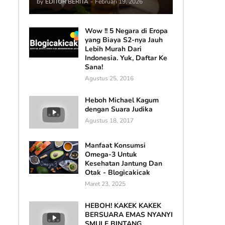
by
EDITOR BERITA
-
Februari 19, 2026
Wow !! 5 Negara di Eropa
yang Biaya S2-nya Jauh
Lebih Murah Dari
Indonesia. Yuk, Daftar Ke
Sana!
Agustus 25, 2016
Heboh Michael Kagum
dengan Suara Judika
Agustus 18, 2017
Manfaat Konsumsi
Omega-3 Untuk
Kesehatan Jantung Dan
Otak - Blogicakicak
Maret 23, 2025
HEBOH! KAKEK KAKEK
BERSUARA EMAS NYANYI
SMULE BINTANG