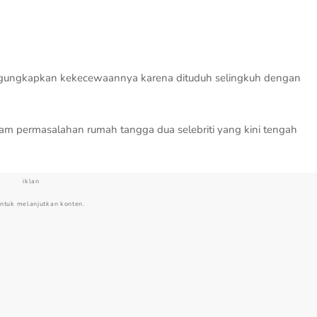
ngungkapkan kekecewaannya karena dituduh selingkuh dengan
am permasalahan rumah tangga dua selebriti yang kini tengah
iklan
untuk melanjutkan konten.