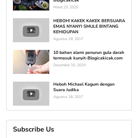
Blogicakicak
Maret 23, 2025
HEBOH! KAKEK KAKEK BERSUARA
EMAS NYANYI SMULE BINTANG
KEHIDUPAN
Agustus 18, 2017
10 bahan alami penurun gula darah
termasuk kunyit-Blogicakicak.com
Desember 10, 2024
Heboh Michael Kagum dengan
Suara Judika
Agustus 18, 2017
Subscribe Us