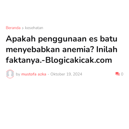
Beranda
kesehatan
Apakah penggunaan es batu
menyebabkan anemia? Inilah
faktanya.-Blogicakicak.com
by
mustofa azka
-
Oktober 19, 2024
0