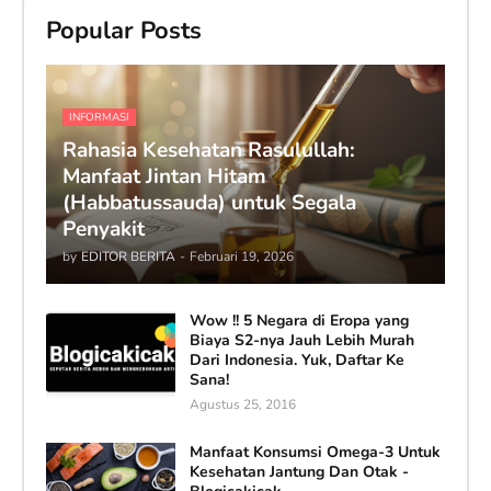
Popular Posts
INFORMASI
Rahasia Kesehatan Rasulullah:
Manfaat Jintan Hitam
(Habbatussauda) untuk Segala
Penyakit
by
EDITOR BERITA
-
Februari 19, 2026
Wow !! 5 Negara di Eropa yang
Biaya S2-nya Jauh Lebih Murah
Dari Indonesia. Yuk, Daftar Ke
Sana!
Agustus 25, 2016
Manfaat Konsumsi Omega-3 Untuk
Kesehatan Jantung Dan Otak -